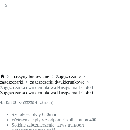
maszyny budowlane
Zagęszczanie
Strona
zagęszczarki
zagęszczarki dwukierunkowe
główna
Zagęszczarka dwukierunkowa Husqvarna LG 400
Zagęszczarka dwukierunkowa Husqvarna LG 400
43358,00
zł
(
35250,41
zł
netto)
Szerokość płyty
650
mm
Wytrzymałe płyty z odpornej stali Hardox 400
Solidne zabezpieczenie, łatwy transport