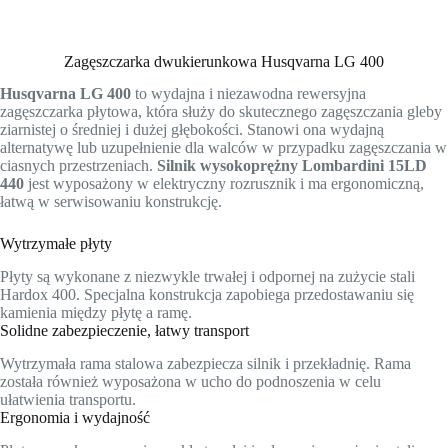
Zagęszczarka dwukierunkowa Husqvarna LG 400
Husqvarna LG 400
to wydajna i niezawodna rewersyjna
zagęszczarka płytowa, która służy do skutecznego zagęszczania gleby
ziarnistej o średniej i dużej głębokości. Stanowi ona wydajną
alternatywę lub uzupełnienie dla walców w przypadku zagęszczania w
ciasnych przestrzeniach.
Silnik wysokoprężny Lombardini 15LD
440
jest wyposażony w elektryczny rozrusznik i ma ergonomiczną,
łatwą w serwisowaniu konstrukcję.
Wytrzymałe płyty
Płyty są wykonane z niezwykle trwałej i odpornej na zużycie stali
Hardox 400. Specjalna konstrukcja zapobiega przedostawaniu się
kamienia między płytę a ramę.
Solidne zabezpieczenie, łatwy transport
Wytrzymała rama stalowa zabezpiecza silnik i przekładnię. Rama
została również wyposażona w ucho do podnoszenia w celu
ułatwienia transportu.
Ergonomia i wydajność