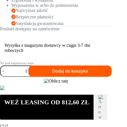
Ergonomia i wydajność
Wyposażona w ucho do podnoszenia
Najwyższa jakość
Bezpieczne płatności
Satysfakcja gwarantowana
Produkt dostępny na zamówienie
Wysyłka z magazynu dostawcy w ciągu 3-7 dni
roboczych
To jest najniższa cena
ilość
Dodaj do koszyka
Zagęszczarka
dwukierunkowa
Husqvarna
LG
400
WEŹ LEASING OD
812,60
ZŁ