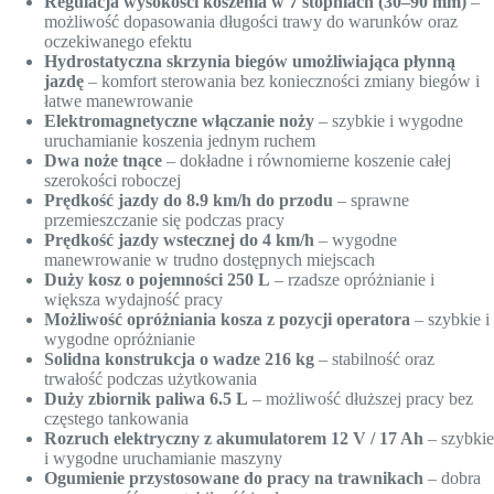
Regulacja wysokości koszenia w 7 stopniach (30–90 mm)
–
możliwość dopasowania długości trawy do warunków oraz
oczekiwanego efektu
Hydrostatyczna skrzynia biegów umożliwiająca płynną
jazdę
– komfort sterowania bez konieczności zmiany biegów i
łatwe manewrowanie
Elektromagnetyczne włączanie noży
– szybkie i wygodne
uruchamianie koszenia jednym ruchem
Dwa noże tnące
– dokładne i równomierne koszenie całej
szerokości roboczej
Prędkość jazdy do 8.9 km/h do przodu
– sprawne
przemieszczanie się podczas pracy
Prędkość jazdy wstecznej do 4 km/h
– wygodne
manewrowanie w trudno dostępnych miejscach
Duży kosz o pojemności 250 L
– rzadsze opróżnianie i
większa wydajność pracy
Możliwość opróżniania kosza z pozycji operatora
– szybkie i
wygodne opróżnianie
Solidna konstrukcja o wadze 216 kg
– stabilność oraz
trwałość podczas użytkowania
Duży zbiornik paliwa 6.5 L
– możliwość dłuższej pracy bez
częstego tankowania
Rozruch elektryczny z akumulatorem 12 V / 17 Ah
– szybkie
i wygodne uruchamianie maszyny
Ogumienie przystosowane do pracy na trawnikach
– dobra