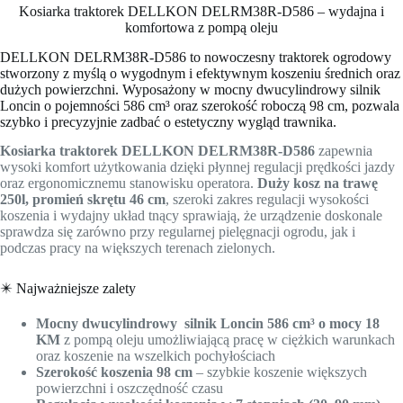
Kosiarka traktorek DELLKON DELRM38R-D586 – wydajna i
komfortowa z pompą oleju
DELLKON DELRM38R-D586
to nowoczesny traktorek ogrodowy
stworzony z myślą o wygodnym i efektywnym koszeniu średnich oraz
dużych powierzchni. Wyposażony w mocny dwucylindrowy silnik
Loncin o pojemności 586 cm³ oraz szerokość roboczą 98 cm, pozwala
szybko i precyzyjnie zadbać o estetyczny wygląd trawnika.
Kosiarka traktorek DELLKON DELRM38R-D586
zapewnia
wysoki komfort użytkowania dzięki płynnej regulacji prędkości jazdy
oraz ergonomicznemu stanowisku operatora.
Duży kosz na trawę
250l,
promień skrętu 46 cm
, szeroki zakres regulacji wysokości
koszenia i wydajny układ tnący sprawiają, że urządzenie doskonale
sprawdza się zarówno przy regularnej pielęgnacji ogrodu, jak i
podczas pracy na większych terenach zielonych.
✴️ Najważniejsze zalety
Mocny dwucylindrowy silnik Loncin 586 cm³ o mocy 18
KM
z pompą oleju umożliwiającą pracę w ciężkich warunkach
oraz koszenie na wszelkich pochyłościach
Szerokość koszenia 98 cm
– szybkie koszenie większych
powierzchni i oszczędność czasu