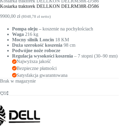
Kosiarka traktorek DELLKON DELRM38R-D586
Kosiarka traktorek DELLKON DELRM38R-D586
9900,00
zł
(
8048,78
zł
netto)
Pompa oleju –
koszenie na pochyłościach
Waga
216 kg
Mocny silnik Loncin
18 KM
Duża szerokość koszenia
98 cm
Podwójne noże robocze
Regulacja wysokości koszenia
– 7 stopni (30–90 mm)
Najwyższa jakość
Bezpieczne płatności
Satysfakcja gwarantowana
Brak w magazynie