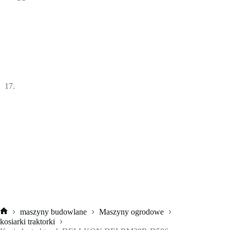
maszyny budowlane
Maszyny ogrodowe
Strona
kosiarki traktorki
główna