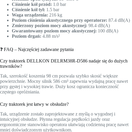
Ciśnienie kół przód:
1.0 bar
Ciśnienie kół tył:
1.5 bar
Waga urządzenia:
216 kg
Poziom ciśnienia akustycznego przy operatorze:
87.4 dB(A)
Zmierzony poziom mocy akustycznej:
98.4 dB(A)
Gwarantowany poziom mocy akustycznej:
100 dB(A)
Poziom drgań:
4.88 m/s²
❓ FAQ – Najczęściej zadawane pytania
Czy traktorek DELLKON DELRM38R-D586 nadaje się do dużych
trawników?
Tak, szerokość koszenia 98 cm pozwala szybko skosić większe
powierzchnie. Mocny silnik 586 cm³ zapewnia wydajną pracę nawet
przy gęstej i wysokiej trawie. Duży kosz ogranicza konieczność
częstego opróżniania.
Czy traktorek jest łatwy w obsłudze?
Tak, urządzenie zostało zaprojektowane z myślą o wygodnej i
intuicyjnej obsłudze. Płynna regulacja prędkości jazdy oraz
ergonomiczne stanowisko operatora ułatwiają codzienną pracę nawet
mniej doświadczonym użytkownikom.