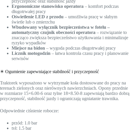
przyczepność oraz stabilność jazdy
Ergonomiczne stanowisko operatora
– komfort podczas
długotrwałej pracy
Oświetlenie LED z przodu
– umożliwia pracę w słabym
świetle lub o zmierzchu
Wbudowany wyłącznik bezpieczeństwa w fotelu –
automatyczny czujnik obecności operatora
– rozwiązanie to
znacząco zwiększa bezpieczeństwo użytkowania i minimalizuje
ryzyko wypadków
Miejsce na bidon
– wygoda podczas długotrwałej pracy
Licznik motogodzin
– łatwa kontrola czasu pracy i planowanie
serwisów
✴️ Ogumienie zapewniające stabilność i przyczepność
Traktorek wyposażono w wytrzymałe koła dostosowane do pracy na
terenach zielonych oraz nierównych nawierzchniach. Opony przednie
w rozmiarze 15×6.00-6 oraz tylne 18×8.50-8 zapewniają bardzo dobrą
przyczepność, stabilność jazdy i ograniczają ugniatanie trawnika.
Odpowiednie ciśnienie robocze:
przód: 1.0 bar
tył: 1.5 bar