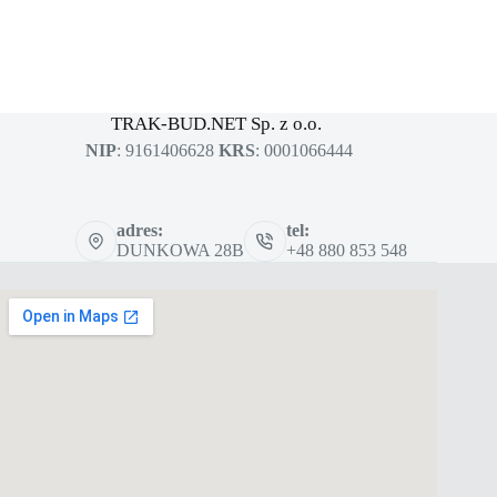
MASZYNY BUDOWLANE
sklep dla profesjonalistów
TRAK-BUD.NET Sp. z o.o.
NIP
: 9161406628
KRS
: 0001066444
adres:
tel:
DUNKOWA 28B
+48 880 853 548