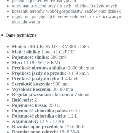
pielęgnacji terenów rekreacyjnych
utrzymaniu zieleni przy firmach i obiektach użytkowych
koszeniu terenów wokół gospodarstw, sadów oraz działek
regularnej pielęgnacji terenów zielonych o zróżnicowanym
ukształtowaniu
✴️ Dane techniczne
Model:
DELLKON DELRM38R-D586
Model silnika:
Loncin LC2P73F
Pojemność silnika:
586 cm³
Moc:
13.18 kW (18 KM)
Prędkość obrotowa silnika:
2800 obr./min
Prędkość jazdy do przodu:
0–8.9 km/h
Prędkość jazdy do tyłu:
0–4 km/h
Szerokość koszenia:
980 mm
Wysokość koszenia:
30–90 mm
Regulacja wysokości koszenia:
7 stopni
Ilość noży:
2
Pojemność kosza:
250 L
Pojemność zbiornika paliwa:
6.5 L
Pojemność zbiornika oleju:
1.2 L
Akumulator:
12 V / 17 Ah
Rozmiar opon przednich:
15×6.00-6
Rozmiar opon tylnych:
18×8.50-8