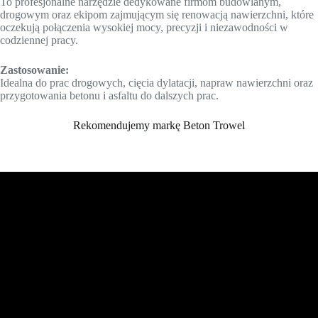
To profesjonalne narzędzie dedykowane firmom budowlanym,
drogowym oraz ekipom zajmującym się renowacją nawierzchni, które
oczekują połączenia wysokiej mocy, precyzji i niezawodności w
codziennej pracy.
Zastosowanie:
Idealna do prac drogowych, cięcia dylatacji, napraw nawierzchni oraz
przygotowania betonu i asfaltu do dalszych prac.
Rekomendujemy markę Beton Trowel