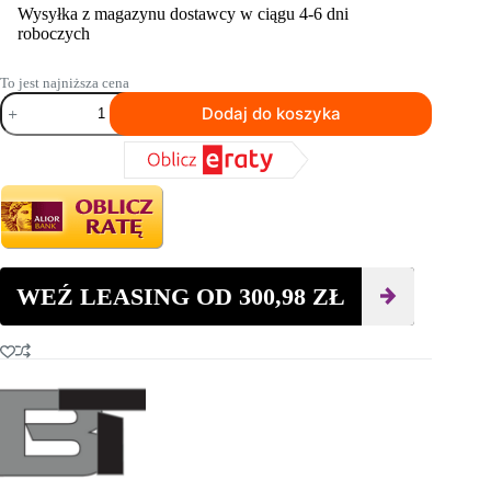
Wysyłka z magazynu dostawcy w ciągu 4-6 dni
roboczych
To jest najniższa cena
ilość
Dodaj do koszyka
Przecinarka
do
betonu
i
asfaltu
Beton
Trowel
BTCS500H
WEŹ LEASING OD
300,98
ZŁ