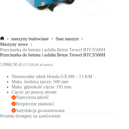
maszyny budowlane
Stan maszyn
Strona
Maszyny nowe
główna
Przecinarka do betonu i asfaltu Beton Trowel BTCS500H
Przecinarka do betonu i asfaltu Beton Trowel BTCS500H
13960,50
zł
(
11350,00
zł
netto)
Niezawodny silnik Honda GX390 – 13 KM
Maks. średnica tarczy: 500 mm
Maks. głębokość cięcia: 195 mm
Cięcie: po prawej stronie
Najwyższa jakość
Bezpieczne płatności
Satysfakcja gwarantowana
Produkt dostępny na zamówienie