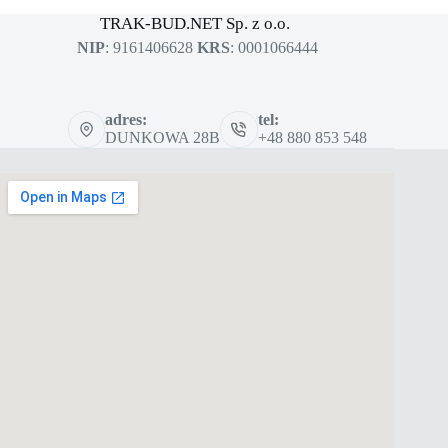
sklep dla profesjonalistów
TRAK-BUD.NET Sp. z o.o.
NIP
: 9161406628
KRS
: 0001066444
adres:
tel:
DUNKOWA 28B
+48 880 853 548