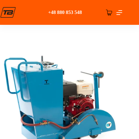
Przejdź
do
+48 880 853 548
treści
Koszyk