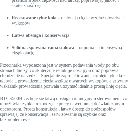
przenosi środek ciężkości nad tarczę, poprawiając jakość i
skuteczność cięcia
Recesowane tylne koła
– ułatwiają cięcie wzdłuż otwartych
wykopów
Łatwa obsługa i konserwacja
Solidna, spawana rama stalowa
– odporna na intensywną
eksploatację
Przecinarka wyposażona jest w system podawania wody po obu
stronach tarczy, co skutecznie redukuje ilość pyłu oraz poprawia
chłodzenie narzędzia. Specjalnie zaprojektowane, cofnięte tylne koła
ułatwiają prowadzenie cięcia wzdłuż otwartych wykopów, a sztywny
wskaźnik prowadzenia pozwala utrzymać idealnie prostą linię cięcia.
BTCS500H cechuje się łatwą obsługą i intuicyjnym sterowaniem, co
umożliwia szybkie rozpoczęcie pracy nawet mniej doświadczonym
operatorom. Prosta konstrukcja i łatwy dostęp do podzespołów
sprawiają, że konserwacja i serwisowanie są szybkie oraz
bezproblemowe.