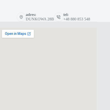
adres:
tel:
DUNKOWA 28B
+48 880 853 548