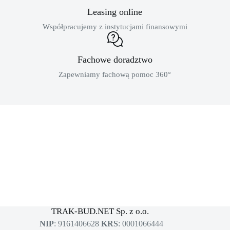
Leasing online
Współpracujemy z instytucjami finansowymi
Fachowe doradztwo
Zapewniamy fachową pomoc 360°
MASZYNY BUDOWLANE
sklep dla profesjonalistów
TRAK-BUD.NET Sp. z o.o.
NIP
: 9161406628
KRS
: 0001066444