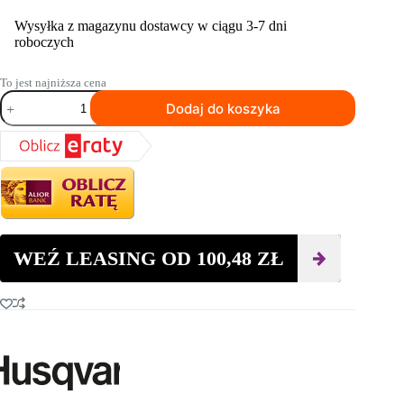
Wysyłka z magazynu dostawcy w ciągu 3-7 dni
roboczych
To jest najniższa cena
ilość
Dodaj do koszyka
Tarcze
diamentowe
HUSQVARNA
ELITE-
CUT
F525
800W
4,5mm
WEŹ LEASING OD
100,48
ZŁ