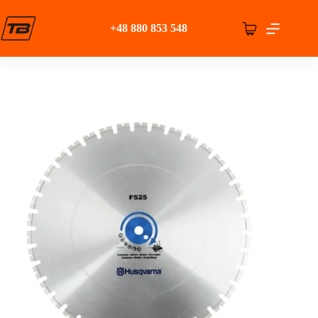
Przejdź
do
+48 880 853 548
treści
Koszyk