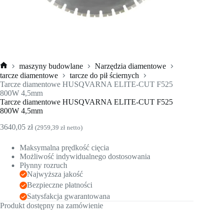
maszyny budowlane
Narzędzia diamentowe
Strona
tarcze diamentowe
tarcze do pił ściernych
główna
Tarcze diamentowe HUSQVARNA ELITE-CUT F525
800W 4,5mm
Tarcze diamentowe HUSQVARNA ELITE-CUT F525
800W 4,5mm
3640,05
zł
(
2959,39
zł
netto)
Maksymalna prędkość cięcia
Możliwość indywidualnego dostosowania
Płynny rozruch
Najwyższa jakość
Bezpieczne płatności
Satysfakcja gwarantowana
Produkt dostępny na zamówienie