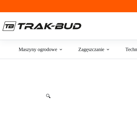
Przejdź
do
treści
Maszyny ogrodowe
Zagęszczanie
Techn
🔍