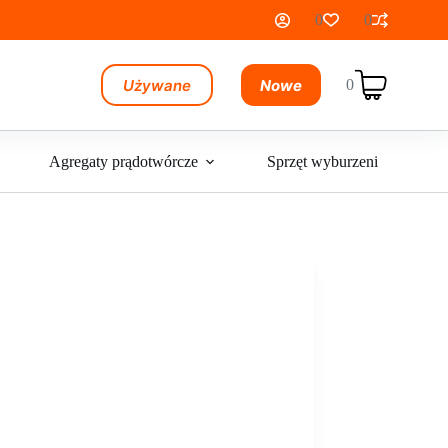
0
0
Używane
Nowe
0
Koszyk
Agregaty prądotwórcze
Sprzęt wyburzeniowy