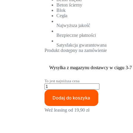
Beton ścierny
Blok
Cegła
Najwyższa jakość
Bezpieczne płatności
Satysfakcja gwarantowana
Produkt dostępny na zamówienie
Wysyłka z magazynu dostawcy w ciągu 3-7 
To jest najniższa cena
ilość
Wiertło
koronowe
Dodaj do koszyka
HUSQVARNA
ELITE-
Weź leasing od
19,90
zł
DRILL™
D65
DRY
72