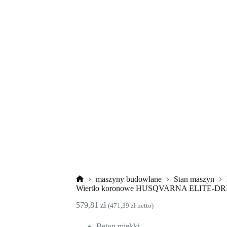
maszyny budowlane
Stan maszyn
Strona
Wiertło koronowe HUSQVARNA ELITE-D
główna
579,81
zł
(
471,39
zł
netto)
Beton miękki