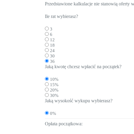
Przedstawione kalkulacje nie stanowią oferty
Ile rat wybierasz?
3
6
12
18
24
30
36
Jaką kwotę chcesz wpłacić na początek?
10%
15%
20%
30%
Jaką wysokość wykupu wybierasz?
0%
Opłata początkowa: