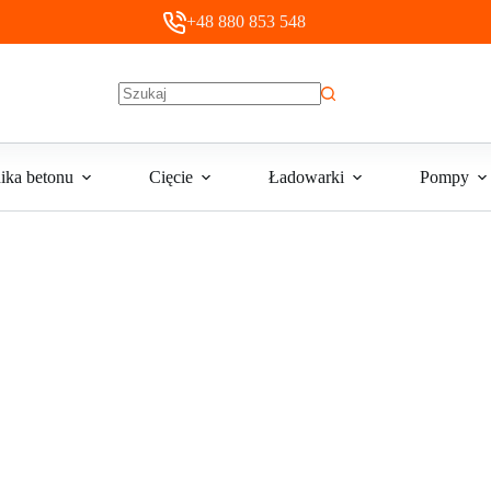
+48 880 853 548
Brak
wyników
ika betonu
Cięcie
Ładowarki
Pompy