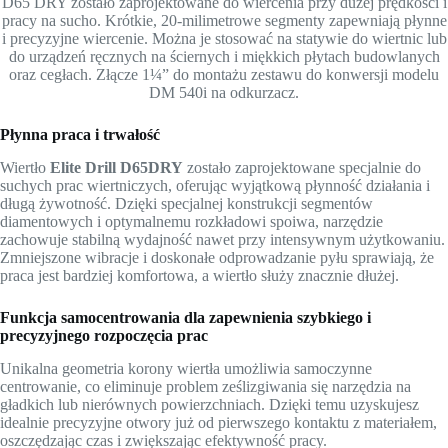
D65 DRY zostało zaprojektowane do wiercenia przy dużej prędkości i
pracy na sucho. Krótkie, 20-milimetrowe segmenty zapewniają płynne
i precyzyjne wiercenie. Można je stosować na statywie do wiertnic lub
do urządzeń ręcznych na ściernych i miękkich płytach budowlanych
oraz cegłach. Złącze 1¼” do montażu zestawu do konwersji modelu
DM 540i na odkurzacz.
Płynna praca i trwałość
Wiertło
Elite Drill D65DRY
zostało zaprojektowane specjalnie do
suchych prac wiertniczych, oferując wyjątkową płynność działania i
długą żywotność. Dzięki specjalnej konstrukcji segmentów
diamentowych i optymalnemu rozkładowi spoiwa, narzędzie
zachowuje stabilną wydajność nawet przy intensywnym użytkowaniu.
Zmniejszone wibracje i doskonałe odprowadzanie pyłu sprawiają, że
praca jest bardziej komfortowa, a wiertło służy znacznie dłużej.
Funkcja samocentrowania dla zapewnienia szybkiego i
precyzyjnego rozpoczęcia prac
Unikalna geometria korony wiertła umożliwia samoczynne
centrowanie, co eliminuje problem ześlizgiwania się narzędzia na
gładkich lub nierównych powierzchniach. Dzięki temu uzyskujesz
idealnie precyzyjne otwory już od pierwszego kontaktu z materiałem,
oszczędzając czas i zwiększając efektywność pracy.