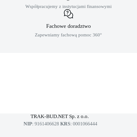
Współpracujemy z instytucjami finansowymi
Fachowe doradztwo
Zapewniamy fachową pomoc 360°
MASZYNY BUDOWLANE
sklep dla profesjonalistów
TRAK-BUD.NET Sp. z o.o.
NIP
: 9161406628
KRS
: 0001066444