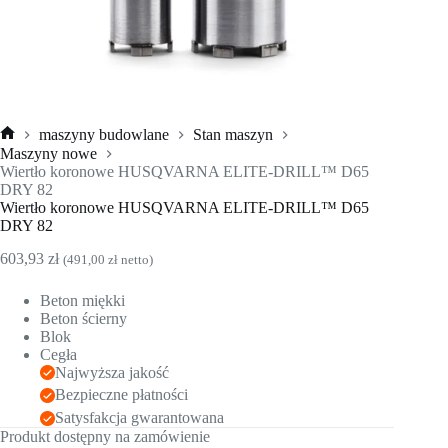
maszyny budowlane
Stan maszyn
Strona
Maszyny nowe
główna
Wiertło koronowe HUSQVARNA ELITE-DRILL™ D65
DRY 82
Wiertło koronowe HUSQVARNA ELITE-DRILL™ D65
DRY 82
603,93
zł
(
491,00
zł
netto)
Beton miękki
Beton ścierny
Blok
Cegła
Najwyższa jakość
Bezpieczne płatności
Satysfakcja gwarantowana
Produkt dostępny na zamówienie