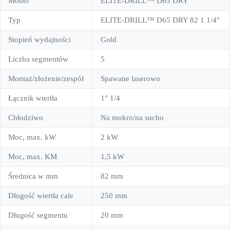
Model
ELITE-DRILL™ D65 DRY
Typ
ELITE-DRILL™ D65 DRY 82 1 1/4"
Stopień wydajności
Gold
Liczba segmentów
5
Montaż/złożenie/zespół
Spawane laserowo
Łącznik wiertła
1" 1/4
Chłodziwo
Na mokro/na sucho
Moc, max. kW
2 kW
Moc, max. KM
1,5 kW
Średnica w mm
82 mm
Długość wiertła cale
250 mm
Długość segmentu
20 mm