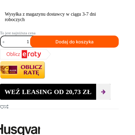
Wysyłka z magazynu dostawcy w ciągu 3-7 dni
roboczych
To jest najniższa cena
ilość
Dodaj do koszyka
Wiertło
koronowe
HUSQVARNA
ELITE-
DRILL™
D65
DRY
82
WEŹ LEASING OD
20,73
ZŁ