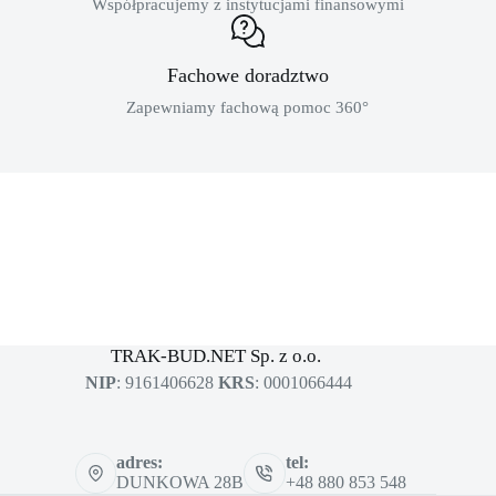
Współpracujemy z instytucjami finansowymi
Fachowe doradztwo
Zapewniamy fachową pomoc 360°
MASZYNY BUDOWLANE
sklep dla profesjonalistów
TRAK-BUD.NET Sp. z o.o.
NIP
: 9161406628
KRS
: 0001066444
adres:
tel:
DUNKOWA 28B
+48 880 853 548