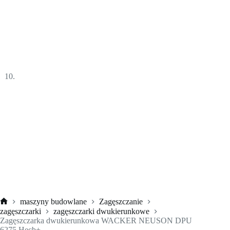
maszyny budowlane
Zagęszczanie
Strona
zagęszczarki
zagęszczarki dwukierunkowe
główna
Zagęszczarka dwukierunkowa WACKER NEUSON DPU
6275 Hecb+