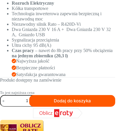
Rozruch Elektryczny
Kółka transportowe
Technologia inwerterowa zapewnia bezpieczną i
niezawodną moc
Niezawodny silnik Rato – R420D-Vi
Dwa Gniazda 230 V 16 A + Dwa Gniazda 230 V 32
A, Gniazdo USB
Sygnalizacja przeciążenia
Ultra cichy 95 dB(A)
Czas pracy
– nawet do 8h pracy przy 50% obciążenia
na jednym zbiorniku (20,3 l)
Najwyższa jakość
Bezpieczne płatności
Satysfakcja gwarantowana
Produkt dostępny na zamówienie
To jest najniższa cena
ilość
Dodaj do koszyka
Agregat
prądotwórczy
jednofazowy
FOGO
F8001iSA