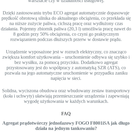
warsztacie czy w działalności usługowej.
Dzięki zastosowaniu trybu ECO agregat automatycznie dopasowuje
prędkość obrotową silnika do aktualnego obciążenia, co przekłada się
na niższe zużycie paliwa, cichszą pracę oraz wydłużony czas
działania. Pojemny zbiornik paliwa (20,3 l) umożliwia pracę nawet do
8 godzin przy 50% obciążenia, co czyni go praktycznym
rozwiązaniem podczas dłuższych przerw w dostawie prądu.
Urządzenie wyposażone jest w rozruch elektryczny, co znacząco
zwiększa komfort użytkowania – uruchomienie odbywa się szybko i
bez wysiłku, za pomocą przycisku. Dodatkowo agregat
przystosowany jest do współpracy z automatyką SZR (ATS), co
pozwala na jego automatyczne uruchomienie w przypadku zaniku
napięcia w sieci.
Solidna, wyciszona obudowa oraz wbudowany zestaw transportowy
(koła i uchwyty) ułatwiają przemieszczanie urządzenia i zapewniają
wygodę użytkowania w każdych warunkach.
FAQ
Agregat prądotwórczy jednofazowy FOGO F8001iSA jak długo
działa na jednym tankowaniu?