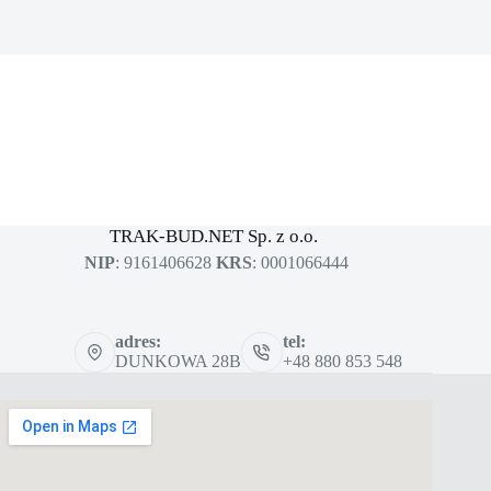
MASZYNY BUDOWLANE
sklep dla profesjonalistów
TRAK-BUD.NET Sp. z o.o.
NIP
: 9161406628
KRS
: 0001066444
adres:
tel:
DUNKOWA 28B
+48 880 853 548