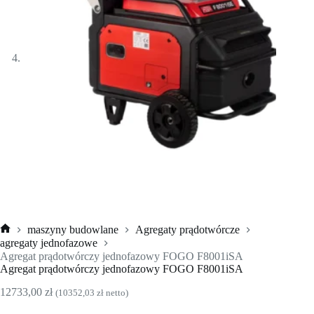
maszyny budowlane
Agregaty prądotwórcze
Strona
agregaty jednofazowe
główna
Agregat prądotwórczy jednofazowy FOGO F8001iSA
Agregat prądotwórczy jednofazowy FOGO F8001iSA
12733,00
zł
(
10352,03
zł
netto)