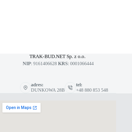
MASZYNY BUDOWLANE
sklep dla profesjonalistów
TRAK-BUD.NET Sp. z o.o.
NIP
: 9161406628
KRS
: 0001066444
adres:
tel:
DUNKOWA 28B
+48 880 853 548