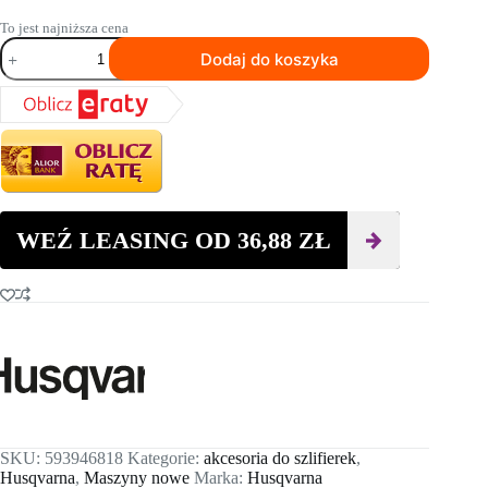
To jest najniższa cena
ilość
Dodaj do koszyka
Husqvarna
HiperFlex
TRW
WEŹ LEASING OD
36,88
ZŁ
SKU:
593946818
Kategorie:
akcesoria do szlifierek
,
Husqvarna
,
Maszyny nowe
Marka:
Husqvarna