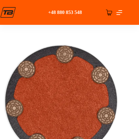
Przejdź
do
+48 880 853 548
treści
Koszyk