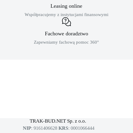
Leasing online
Współpracujemy z instytucjami finansowymi
Fachowe doradztwo
Zapewniamy fachową pomoc 360°
MASZYNY BUDOWLANE
sklep dla profesjonalistów
TRAK-BUD.NET Sp. z o.o.
NIP
: 9161406628
KRS
: 0001066444