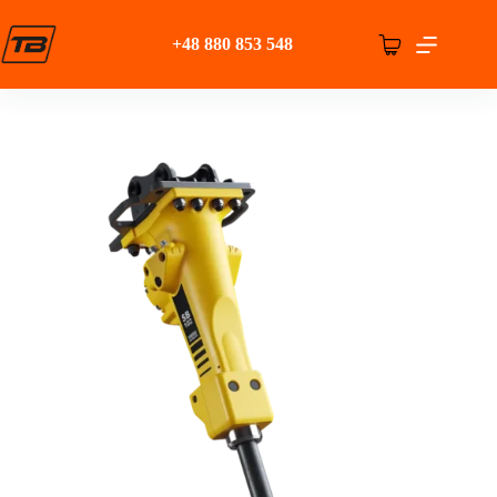
Przejdź
do
+48 880 853 548
treści
Koszyk