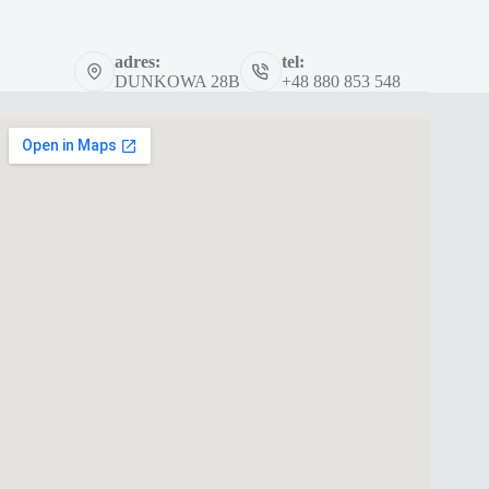
adres:
tel:
DUNKOWA 28B
+48 880 853 548