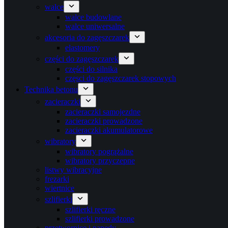
walce
walce budowlane
walce uniwersalne
akcesoria do zagęszczarek
elastomery
części do zagęszczarek
części do silnika
częsci do zagęszczarek stopowych
Technika betonu
zacieraczki
zacieraczki samojezdne
zacieraczki prowadzone
zacieraczki akumulatorowe
wibratory
wibratory pogrążalne
wibratory przyczepne
listwy wibracyjne
frezarki
wiertnice
szlifierki
szlifierki ręczne
szlifierki prowadzone
przetwornice i napędy