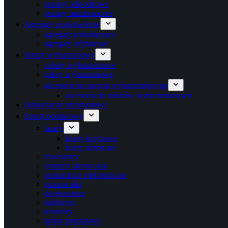
pompy odśrodkowe
pompy membranowe
Agregaty prądotwórcze
agregaty jednofazowe
agregaty trójfazowe
Sprzęt wyburzeniowy
roboty wyburzeniowe
młoty wyburzeniowe
akcesoria do sprzętu wyburzeniowego
akcesoria do robotów wyburzeniowych
Odkurzacze przemysłowe
Sprzęt pomiarowy
lasery
lasery krzyżowe
lasery obrotowe
niwelatory
systemy sterowania
poziomnice elektroniczne
pionowniki
drogomierze
dalmierze
teodolity
taśmy pomiarowe