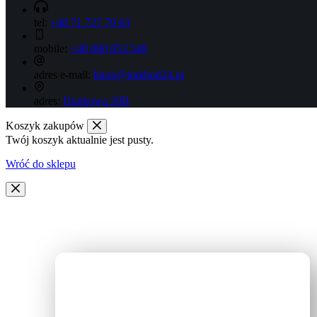
tel:
+48 71 727 70 63
mobile:
+48 880 853 548
adres e-mail:
biuro@trakbud24.pl
adres:
Dunkowa 28B
Koszyk zakupów
Twój koszyk aktualnie jest pusty.
Wróć do sklepu