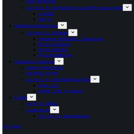
farby znakujące
akcesoria do niwelatorów i urządzeń pomiarowych
czujniki
statywy
Narzędzia diamentowe
akcesoria do szlifierek
segmenty szlifierskie i diamentowe
tarcze szlifierskie
tarcze polerskie
dyski groszkujące
Narzędzia brukarskie
maszyny brukarskie
narzędzia ręczne
akcesoria do narzędzi brukarskich
płyty ssące
ostrza i noże wymienne
Części
części do silnika
akumulatory
akcesoria do akumulatorów
Używane