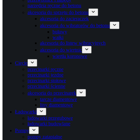
narzędzia ręczne do betonu
akcesoria do sprzętu do betonu
akcesoria do zacieraczek
akcesoria do wibratorów do betonu
buławy
wałki
akcesoria do listew wibracyjnych
akcesoria do wiertnic
wiertła koronowe
Cięcie
przecinarki ręczne
przecinarki jezdne
przecinarki stołowe
przecinarki ścienne
akcesoria do przecinarek
tarcze diamentowe
liny diamentowe
Ładowarki
ładowarki przegubowe
ładowarki budowlane
Pompy
pompy zatapialne