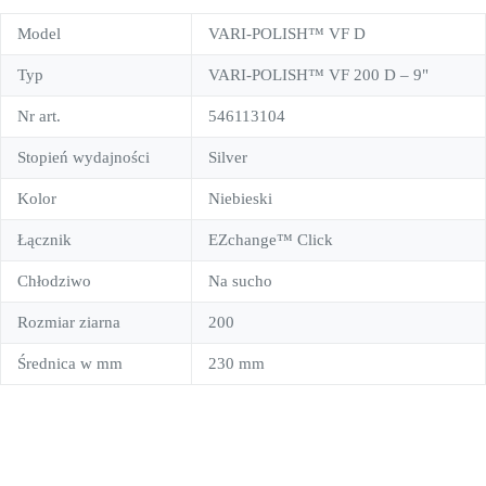
Model
VARI-POLISH™ VF D
Typ
VARI-POLISH™ VF 200 D – 9"
Nr art.
546113104
Stopień wydajności
Silver
Kolor
Niebieski
Łącznik
EZchange™ Click
Chłodziwo
Na sucho
Rozmiar ziarna
200
Średnica w mm
230 mm