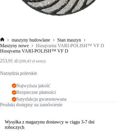
maszyny budowlane
Stan maszyn
Strona
Maszyny nowe
Husqvarna VARI-POLISH™ VF D
główna
Husqvarna VARI-POLISH™ VF D
253,91
zł
(
206,43
zł
netto)
Narzędzia polerskie
Najwyższa jakość
Bezpieczne płatności
Satysfakcja gwarantowana
Produkt dostępny na zamówienie
Wysyłka z magazynu dostawcy w ciągu 3-7 dni
roboczych