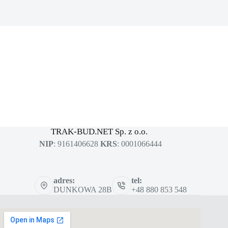
MASZYNY BUDOWLANE
sklep dla profesjonalistów
TRAK-BUD.NET Sp. z o.o.
NIP
: 9161406628
KRS
: 0001066444
adres:
tel:
DUNKOWA 28B
+48 880 853 548