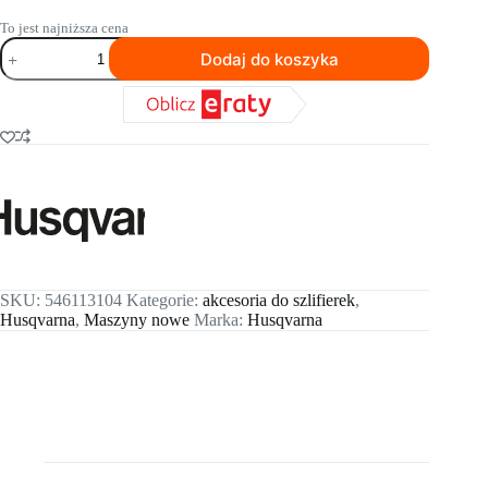
To jest najniższa cena
ilość
Dodaj do koszyka
Husqvarna
VARI-
POLISH™
VF
D
SKU:
546113104
Kategorie:
akcesoria do szlifierek
,
Husqvarna
,
Maszyny nowe
Marka:
Husqvarna