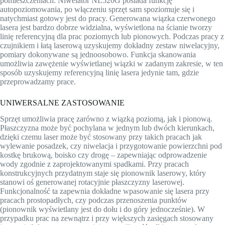
pomieszczeniach. Niwelator NL520G posiada funkcję
autopoziomowania, po włączeniu sprzęt sam spoziomuje się i
natychmiast gotowy jest do pracy. Generowana wiązka czerwonego
lasera jest bardzo dobrze widzialna, wyświetlona na ścianie tworzy
linię referencyjną dla prac poziomych lub pionowych. Podczas pracy z
czujnikiem i łatą laserową uzyskujemy dokładny zestaw niwelacyjny,
pomiary dokonywane są jednoosobowo. Funkcja skanowania
umożliwia zawężenie wyświetlanej wiązki w zadanym zakresie, w ten
sposób uzyskujemy referencyjną linię lasera jedynie tam, gdzie
przeprowadzamy prace.
UNIWERSALNE ZASTOSOWANIE
Sprzęt umożliwia pracę zarówno z wiązką poziomą, jak i pionową.
Płaszczyzna może być pochylana w jednym lub dwóch kierunkach,
dzięki czemu laser może być stosowany przy takich pracach jak
wylewanie posadzek, czy niwelacja i przygotowanie powierzchni pod
kostkę brukową, boisko czy drogę – zapewniając odprowadzenie
wody zgodnie z zaprojektowanymi spadkami. Przy pracach
konstrukcyjnych przydatnym staje się pionownik laserowy, który
stanowi oś generowanej rotacyjnie płaszczyzny laserowej.
Funkcjonalność ta zapewnia dokładne wpasowanie się lasera przy
pracach prostopadłych, czy podczas przenoszenia punktów
(pionownik wyświetlany jest do dołu i do góry jednocześnie). W
przypadku prac na zewnątrz i przy większych zasięgach stosowany