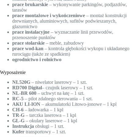
prace brukarskie
– wykonywanie parkingów, podjazdów,
tarasów
prace montażowe i wykończeniowe
– montaż konstrukcji
drewnianych, aluminiowych, sufitów podwieszanych,
glazurnictwo
prace instalacyjne
– wyznaczanie linii przewodów,
przenoszenie punktów
prace stolarskie
– meble, zabudowy
prace wod-kan
– kontrola głębokości wykopu i układanego
rurociągu (także ze spadkiem)
ogrodnictwo i rolnictwo
Wyposażenie
NL520G
– niwelator laserowy – 1 szt.
RD700
Digital
– czujnik laserowy – 1 szt.
NL-BR
600
– uchwyt na łatę – 1 szt.
RC-5
– pilot zdalnego sterowania – 1 szt.
AKU LI-ION
– akumulatorki Litowo-jonowe – 1 kpl
CH-6
– ładowarka – 1 kpl
TR-G
– tarczka laserowa – 1 kpl
GL-G
– okulary laserowe – 1 kpl
Instrukcja
obsługi – 1 szt.
Kufer
transportowy – 1 szt.