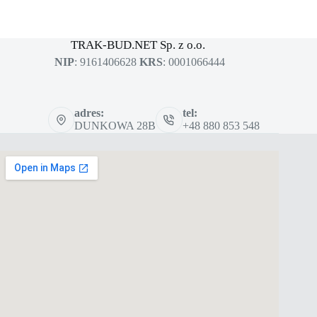
MASZYNY BUDOWLANE
sklep dla profesjonalistów
TRAK-BUD.NET Sp. z o.o.
NIP
: 9161406628
KRS
: 0001066444
adres:
tel:
DUNKOWA 28B
+48 880 853 548