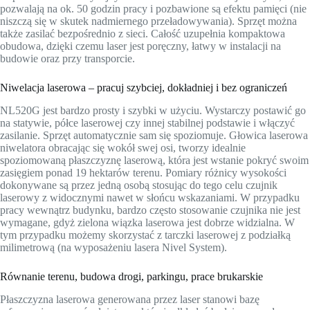
pozwalają na ok. 50 godzin pracy i pozbawione są efektu pamięci (nie
niszczą się w skutek nadmiernego przeładowywania). Sprzęt można
także zasilać bezpośrednio z sieci. Całość uzupełnia kompaktowa
obudowa, dzięki czemu laser jest poręczny, łatwy w instalacji na
budowie oraz przy transporcie.
Niwelacja laserowa – pracuj szybciej, dokładniej i bez ograniczeń
NL520G jest bardzo prosty i szybki w użyciu. Wystarczy postawić go
na statywie, półce laserowej czy innej stabilnej podstawie i włączyć
zasilanie. Sprzęt automatycznie sam się spoziomuje. Głowica laserowa
niwelatora obracając się wokół swej osi, tworzy idealnie
spoziomowaną płaszczyznę laserową, która jest wstanie pokryć swoim
zasięgiem ponad 19 hektarów terenu. Pomiary różnicy wysokości
dokonywane są przez jedną osobą stosując do tego celu czujnik
laserowy z widocznymi nawet w słońcu wskazaniami. W przypadku
pracy wewnątrz budynku, bardzo często stosowanie czujnika nie jest
wymagane, gdyż zielona wiązka laserowa jest dobrze widzialna. W
tym przypadku możemy skorzystać z tarczki laserowej z podziałką
milimetrową (na wyposażeniu lasera Nivel System).
Równanie terenu, budowa drogi, parkingu, prace brukarskie
Płaszczyzna laserowa generowana przez laser stanowi bazę