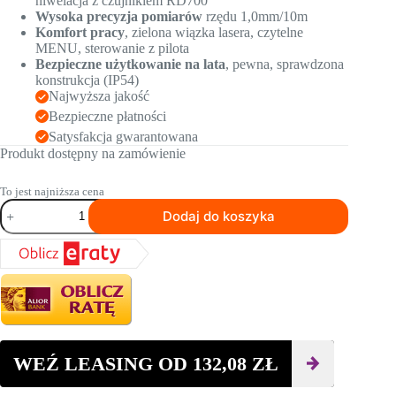
niwelacja z czujnikiem RD700
Wysoka precyzja pomiarów
rzędu 1,0mm/10m
Komfort pracy
, zielona wiązka lasera, czytelne
MENU, sterowanie z pilota
Bezpieczne użytkowanie na lata
, pewna, sprawdzona
konstrukcja (IP54)
Najwyższa jakość
Bezpieczne płatności
Satysfakcja gwarantowana
Produkt dostępny na zamówienie
To jest najniższa cena
ilość
Dodaj do koszyka
Laser
obrotowy
NL520G
DIGITAL
NIVEL
SYSTEM
WEŹ LEASING OD
132,08
ZŁ