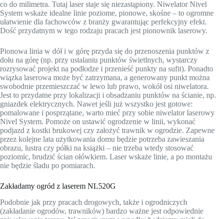
co do milimetra. Tutaj laser staje się niezastąpiony. Niwelator Nivel
System wskaże idealne linie poziome, pionowe, skośne – to ogromne
ułatwienie dla fachowców z branży gwarantując perfekcyjny efekt.
Dość przydatnym w tego rodzaju pracach jest pionownik laserowy.
Pionowa linia w dół i w górę przyda się do przenoszenia punktów z
dołu na górę (np. przy ustalaniu punktów świetlnych, wystarczy
rozrysować projekt na podłodze i przenieść punkty na sufit). Ponadto
wiązka laserowa może być zatrzymana, a generowany punkt można
swobodnie przemieszczać w lewo lub prawo, wokół osi niwelatora.
Jest to przydatne przy lokalizacji i obsadzaniu punktów na ścianie, np.
gniazdek elektrycznych. Nawet jeśli już wszystko jest gotowe:
pomalowane i posprzątane, warto mieć przy sobie niwelator laserowy
Nivel System. Pomoże on ustawić ogrodzenie w linii, wykonać
podjazd z kostki brukowej czy założyć trawnik w ogrodzie. Zapewne
przez kolejne lata użytkowania domu będzie potrzeba zawieszania
obrazu, lustra czy półki na książki – nie trzeba wtedy stosować
poziomic, brudzić ścian ołówkiem. Laser wskaże linie, a po montażu
nie będzie śladu po pomiarach.
Zakładamy ogród z laserem NL520G
Podobnie jak przy pracach drogowych, także i ogrodniczych
(zakładanie ogrodów, trawników) bardzo ważne jest odpowiednie