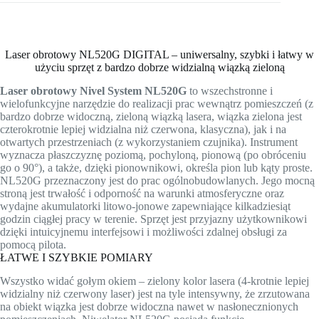
Laser obrotowy NL520G DIGITAL – uniwersalny, szybki i łatwy w
użyciu sprzęt z bardzo dobrze widzialną wiązką zieloną
Laser obrotowy Nivel System NL520G
to wszechstronne i
wielofunkcyjne narzędzie do realizacji prac wewnątrz pomieszczeń (z
bardzo dobrze widoczną, zieloną wiązką lasera, wiązka zielona jest
czterokrotnie lepiej widzialna niż czerwona, klasyczna), jak i na
otwartych przestrzeniach (z wykorzystaniem czujnika). Instrument
wyznacza płaszczyznę poziomą, pochyloną, pionową (po obróceniu
go o 90°), a także, dzięki pionownikowi, określa pion lub kąty proste.
NL520G przeznaczony jest do prac ogólnobudowlanych. Jego mocną
stroną jest trwałość i odporność na warunki atmosferyczne oraz
wydajne akumulatorki litowo-jonowe zapewniające kilkadziesiąt
godzin ciągłej pracy w terenie. Sprzęt jest przyjazny użytkownikowi
dzięki intuicyjnemu interfejsowi i możliwości zdalnej obsługi za
pomocą pilota.
ŁATWE I SZYBKIE POMIARY
Wszystko widać gołym okiem – zielony kolor lasera (4-krotnie lepiej
widzialny niż czerwony laser) jest na tyle intensywny, że zrzutowana
na obiekt wiązka jest dobrze widoczna nawet w nasłonecznionych