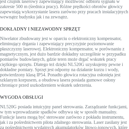
jest czujnik laserowy zapewniający możliwość odbioru sygnału w
zakresie 500 m (średnica pracy). Różne prędkości obrotów głowicy
zapewniają wykorzystanie lasera zarówno przy pracach instalacyjnych
wewnątrz budynku jak i na zewnątrz.
DOKŁADNY I NIEZAWODNY SPRZĘT
Niwelator zbudowany jest w oparciu o elektroniczny kompensator,
eliminujący drgania i zapewniający precyzyjnie poziomowanie
płaszczyzny laserowej. Elektroniczny kompensator, w porównaniu z
magnetycznym, jest dużo bardzie dokładny szczególnie w przypadku
pomiarów budowlanych, gdzie teren może drgać wskutek pracy
ciężkiego sprzętu. Dlatego też dzięki NL520G uzyskujemy pewne i
dokładne pomiary. Sprzęt jest odporny na działanie kurzu i wody,
potwierdzony klasą IP54. Ponadto głowica rotacyjna osłonięta jest
szklanym korpusem, a obudowa lasera posiada gumowe osłony
chroniące przed uszkodzeniem wskutek uderzenia.
WYGODA OBSŁUGI
NL520G posiada intuicyjny panel sterowania. Zarządzanie funkcjami,
w tym wprowadzanie spadków odbywa się w sposób manualny.
Funkcje lasera mogą być sterowane zarówno z pokładu instrumentu,
jak i za pośrednictwem pilota zdalnego sterowania. Laser zasilany jest
za pośrednictwem wydajnych akumulatorków litowo-jonowych, które