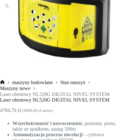
maszyny budowlane
Stan maszyn
Strona
Maszyny nowe
główna
Laser obrotowy NL520G DIGITAL NIVEL SYSTEM
Laser obrotowy NL520G DIGITAL NIVEL SYSTEM
4784,70
zł
(
3890,00
zł
netto)
Wszechstronność i nowoczesność,
poziomy, piony,
także ze spadkiem, zasięg 500m
Automatyzacja procesu niwelacji
– cyfrowa