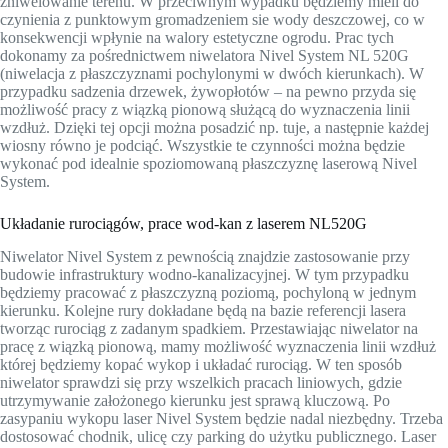
zniwelowanie terenu. W przeciwnym wypadku będziemy mieli do
czynienia z punktowym gromadzeniem sie wody deszczowej, co w
konsekwencji wpłynie na walory estetyczne ogrodu. Prac tych
dokonamy za pośrednictwem niwelatora Nivel System NL 520G
(niwelacja z płaszczyznami pochylonymi w dwóch kierunkach). W
przypadku sadzenia drzewek, żywopłotów – na pewno przyda się
możliwość pracy z wiązką pionową służącą do wyznaczenia linii
wzdłuż. Dzięki tej opcji można posadzić np. tuje, a następnie każdej
wiosny równo je podciąć. Wszystkie te czynności można będzie
wykonać pod idealnie spoziomowaną płaszczyznę laserową Nivel
System.
Układanie rurociągów, prace wod-kan z laserem NL520G
Niwelator Nivel System z pewnością znajdzie zastosowanie przy
budowie infrastruktury wodno-kanalizacyjnej. W tym przypadku
będziemy pracować z płaszczyzną poziomą, pochyloną w jednym
kierunku. Kolejne rury dokładane będą na bazie referencji lasera
tworząc rurociąg z zadanym spadkiem. Przestawiając niwelator na
pracę z wiązką pionową, mamy możliwość wyznaczenia linii wzdłuż
której będziemy kopać wykop i układać rurociąg. W ten sposób
niwelator sprawdzi się przy wszelkich pracach liniowych, gdzie
utrzymywanie założonego kierunku jest sprawą kluczową. Po
zasypaniu wykopu laser Nivel System będzie nadal niezbędny. Trzeba
dostosować chodnik, ulicę czy parking do użytku publicznego. Laser