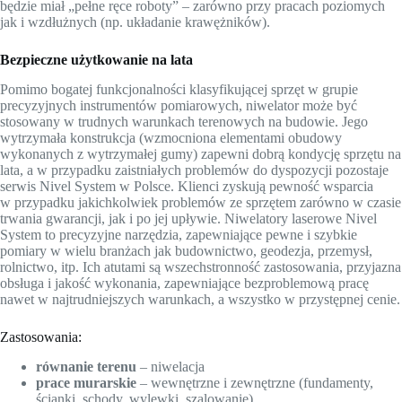
będzie miał „pełne ręce roboty” – zarówno przy pracach poziomych
jak i wzdłużnych (np. układanie krawężników).
Bezpieczne użytkowanie na lata
Pomimo bogatej funkcjonalności klasyfikującej sprzęt w grupie
precyzyjnych instrumentów pomiarowych, niwelator może być
stosowany w trudnych warunkach terenowych na budowie. Jego
wytrzymała konstrukcja (wzmocniona elementami obudowy
wykonanych z wytrzymałej gumy) zapewni dobrą kondycję sprzętu na
lata, a w przypadku zaistniałych problemów do dyspozycji pozostaje
serwis Nivel System w Polsce. Klienci zyskują pewność wsparcia
w przypadku jakichkolwiek problemów ze sprzętem zarówno w czasie
trwania gwarancji, jak i po jej upływie. Niwelatory laserowe Nivel
System to precyzyjne narzędzia, zapewniające pewne i szybkie
pomiary w wielu branżach jak budownictwo, geodezja, przemysł,
rolnictwo, itp. Ich atutami są wszechstronność zastosowania, przyjazna
obsługa i jakość wykonania, zapewniające bezproblemową pracę
nawet w najtrudniejszych warunkach, a wszystko w przystępnej cenie.
Zastosowania:
równanie terenu
– niwelacja
prace murarskie
– wewnętrzne i zewnętrzne (fundamenty,
ścianki, schody, wylewki, szalowanie)