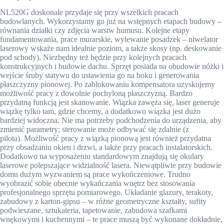
NL520G doskonale przydaje się przy wszelkich pracach
budowlanych. Wykorzystamy go już na wstępnych etapach budowy –
równania działki czy zdjęcia warstw humusu. Kolejne etapy
fundamentowania, prace murarskie, wylewanie posadzek – niwelator
laserowy wskaże nam idealnie poziom, a także skosy (np. deskowanie
pod schody). Niezbędny też będzie przy kolejnych pracach
konstrukcyjnych i budowie dachu. Sprzęt posiada na obudowie nóżki i
wejście śruby statywu do ustawienia go na boku i generowania
płaszczyzny pionowej. Po zablokowaniu kompensatora uzyskujemy
możliwość pracy z dowolnie pochyloną płaszczyzną. Bardzo
przydatną funkcją jest skanowanie. Wiązka zawęża się, laser generuje
wiązkę tylko tam, gdzie chcemy, a dodatkowo wiązka jest dużo
bardziej widoczna. Nie ma potrzeby podchodzenia do urządzenia, aby
zmienić parametry; sterowanie może odbywać się zdalnie (z
pilota). Możliwość pracy z wiązką pionową jest również przydatna
przy obsadzaniu okien i drzwi, a także przy pracach instalatorskich.
Dodatkowo na wyposażeniu standardowym znajdują się okulary
laserowe polepszające widzialność lasera. Niewątpliwie przy budowie
domu dużym wyzwaniem są prace wykończeniowe. Trudno
wyobrazić sobie obecnie wykańczania wnętrz bez stosowania
profesjonalnego sprzętu pomiarowego. Układanie glazury, terakoty,
zabudowy z karton-gipsu – w różne geometryczne kształty, sufity
podwieszane, sztukateria, tapetowanie, zabudowa szafkami
wnękowymi i kuchennymi – te prace muszą być wykonane dokładnie,