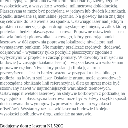
referencyjną, za pośrednictwem której odkładać będziemy rzędne
wysokościowe, a wszystko z wysoką, milimetrową dokładnością.
Płaszczyzna ta może być pochylana w jednym lub dwóch kierunkach.
Spadki ustawiane są manualnie (ręcznie). Na głowicy lasera znajduje
się celownik do ustawienia osi spadku. Ustawiając laser nad jednym
punktem i namierzając go na drugi uzyskujemy linię/oś, wzdłuż której
pochylana będzie płaszczyzna laserowa. Poprawne ustawienie lasera
ułatwia funkcja pionownika laserowego, który generując punkt
laserowy w dół zapewnia poprawną lokalizację niwelatora nad
wymaganym punktem. Nie musimy przeliczać rzędnych, dodawać,
odejmować – wystarczy tylko pochylić płaszczyzny zgodnie z
wytycznymi w projekcie i zacząć pomiary. W dowolnym miejscu na
budowie (w zasięgu działania lasera) – wiązka laserowa wskaże nam
poprawne rzędne. Niwelatory posiadają funkcję alarmu
przewyższenia. Jest to bardzo ważne w przypadku niestabilnego
podłoża, na którym stoi laser. Osiadanie gruntu może spowodować
niepożądane obniżanie linii referencyjnej, dlatego sprzęt może być
stosowany nawet w najtrudniejszych warunkach terenowych.
Ustawiając niwelator laserowy na statywie korbowym z podziałką na
wysięgniku – płaszczyzna laserowa może być w łatwy i szybki sposób
dostosowana do wymogów (wprowadzenie zmian wysokości –
offset’ów). Wystarczy raz ustawić laser na budowie i kolejne
wysokości podbudowy drogi zmieniać na statywie.
Budujemy dom z laserem NL520G