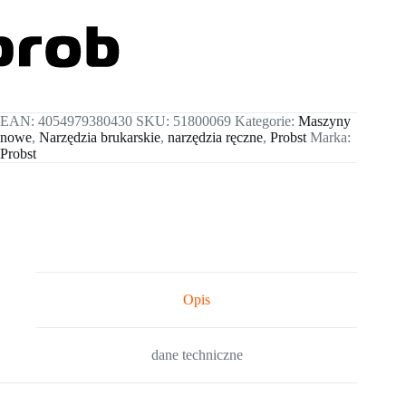
(5
Sztuk)
EAN:
4054979380430
SKU:
51800069
Kategorie:
Maszyny
nowe
,
Narzędzia brukarskie
,
narzędzia ręczne
,
Probst
Marka:
Probst
Opis
dane techniczne