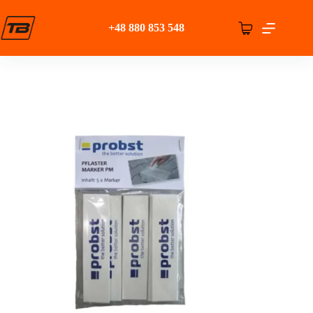
Przejdź
do
+48 880 853 548
treści
Koszyk