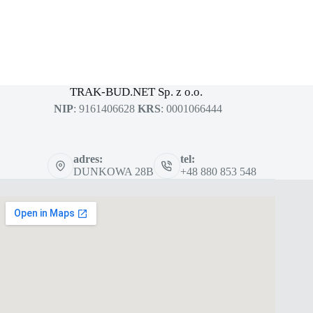
MASZYNY BUDOWLANE
sklep dla profesjonalistów
TRAK-BUD.NET Sp. z o.o.
NIP
: 9161406628
KRS
: 0001066444
adres:
tel:
DUNKOWA 28B
+48 880 853 548