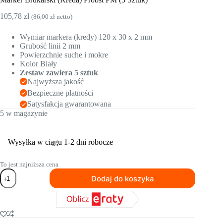
105,78
zł
(
86,00
zł
netto)
Wymiar markera (kredy) 120 x 30 x 2 mm
Grubość linii 2 mm
Powierzchnie suche i mokre
Kolor Biały
Zestaw zawiera 5 sztuk
Najwyższa jakość
Bezpieczne płatności
Satysfakcja gwarantowana
5 w magazynie
Wysyłka w ciągu 1-2 dni robocze
To jest najniższa cena
ilość
Dodaj do koszyka
Marker
Brukarski
(Kreda)
Probst
PM