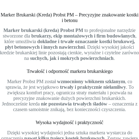
Marker Brukarski (Kreda) Probst PM – Precyzyjne znakowanie kostki
i betonu
Marker brukarski (kreda) Probst PM
to profesjonalne narzędzie
stworzone dla
brukarzy, ekip montażowych i firm budowlanych
,
które umożliwia
dokładne i trwałe oznaczanie kostki brukowej,
płyt betonowych i innych nawierzchni
. Dzięki wysokiej jakości
kredzie brukarskiej linie pozostają cienkie, wyraźne i czytelne zarówno
na
suchych, jak i mokrych powierzchniach
.
Trwałość i odporność markera brukarskiego
Marker Probst PM został
wzmocniony włóknem szklanym
, co
sprawia, że jest wyjątkowo
trwały i praktycznie niełamliwy
. To
zwiększa komfort pracy, ogranicza straty materiału i pozwala na
precyzyjne znakowanie dużych powierzchni brukarskich.
Jednocześnie kreda
nie pozostawia trwałych śladów
– oznaczenia z
czasem samoistnie znikają, bez konieczności czyszczenia.
Wysoka wydajność i praktyczność
Dzięki wysokiej wydajności jedna sztuka markera wystarcza do
oznaczenia
nawet kilku tysięcy kostek brukowych
. Zestaw zawiera