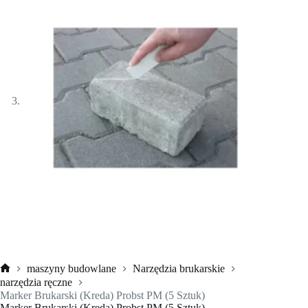
maszyny budowlane
Narzędzia brukarskie
Strona
narzędzia ręczne
główna
Marker Brukarski (Kreda) Probst PM (5 Sztuk)
Marker Brukarski (Kreda) Probst PM (5 Sztuk)