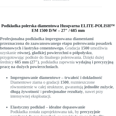
Podkładka polerska diamentowa Husqvarna ELITE-POLISH™
EM 1500 D/W – 27″ / 685 mm
Profesjonalna podkładka impregnowana diamentami
przeznaczona do zaawansowanego etapu polerowania posadzek
betonowych i lastryko cementowego.
Gradacja
1500
umożliwia
uzyskanie
równej, gładkiej powierzchni o półpołysku
,
przygotowując podłoże do finalnego polerowania. Dzięki dużej
średnicy
685 mm (27″)
, podkładka zapewnia
wydajną i precyzyjną
pracę na dużych powierzchniach
.
Impregnowanie diamentowe – trwałość i dokładność
Diamentowe ziarna o gradacji
1500
, rozmieszczone
równomiernie w całej strukturze, gwarantują
jednolite zużycie
,
długą żywotność
i
profesjonalne rezultaty
, nawet przy
intensywnej eksploatacji.
Elastyczny podkład – idealne dopasowanie
Podkładka została zaprojektowana tak, by
precyzyjnie