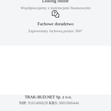
Leasing online
Współpracujemy z instytucjami finansowymi
Fachowe doradztwo
Zapewniamy fachową pomoc 360°
MASZYNY BUDOWLANE
sklep dla profesjonalistów
TRAK-BUD.NET Sp. z o.o.
NIP
: 9161406628
KRS
: 0001066444