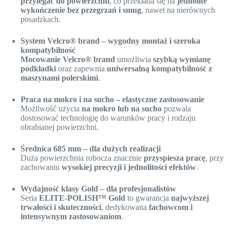
przylegać do powierzchni
, co przekłada się na
jednolite
wykończenie bez przegrzań i smug
, nawet na nierównych
posadzkach.
System Velcro® brand – wygodny montaż i szeroka
kompatybilność
Mocowanie Velcro® brand
umożliwia
szybką wymianę
podkładki
oraz zapewnia
uniwersalną kompatybilność z
maszynami polerskimi
.
Praca na mokro i na sucho – elastyczne zastosowanie
Możliwość użycia
na mokro lub na sucho
pozwala
dostosować technologię do warunków pracy i rodzaju
obrabianej powierzchni.
Średnica 685 mm – dla dużych realizacji
Duża powierzchnia robocza znacznie
przyspiesza pracę
, przy
zachowaniu
wysokiej precyzji i jednolitości efektów
.
Wydajność klasy Gold – dla profesjonalistów
Seria
ELITE-POLISH™ Gold
to gwarancja
najwyższej
trwałości i skuteczności
, dedykowana
fachowcom i
intensywnym zastosowaniom
.