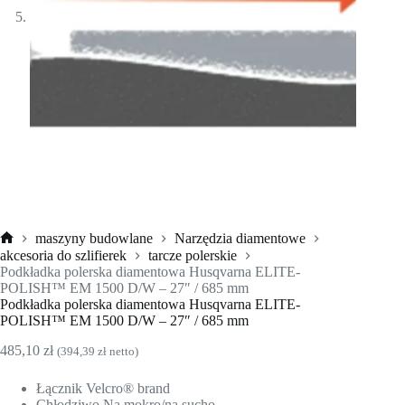
maszyny budowlane
Narzędzia diamentowe
Strona
akcesoria do szlifierek
tarcze polerskie
główna
Podkładka polerska diamentowa Husqvarna ELITE-
POLISH™ EM 1500 D/W – 27″ / 685 mm
Podkładka polerska diamentowa Husqvarna ELITE-
POLISH™ EM 1500 D/W – 27″ / 685 mm
485,10
zł
(
394,39
zł
netto)
Łącznik Velcro® brand
Chłodziwo Na mokro/na sucho