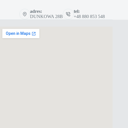
adres:
tel:
DUNKOWA 28B
+48 880 853 548