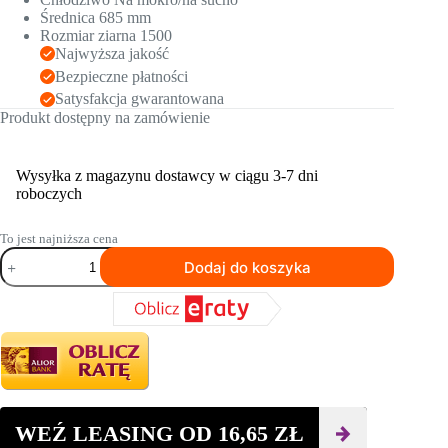
Średnica 685 mm
Rozmiar ziarna 1500
Najwyższa jakość
Bezpieczne płatności
Satysfakcja gwarantowana
Produkt dostępny na zamówienie
Wysyłka z magazynu dostawcy w ciągu 3-7 dni
roboczych
To jest najniższa cena
ilość
Dodaj do koszyka
Podkładka
polerska
diamentowa
Husqvarna
ELITE-
POLISH™
EM
1500
D/W
-
WEŹ LEASING OD
16,65
ZŁ
27"