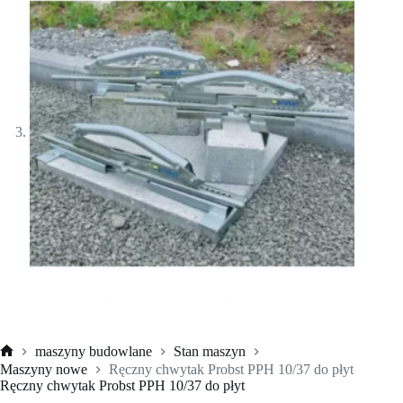
maszyny budowlane
Stan maszyn
Strona
Maszyny nowe
Ręczny chwytak Probst PPH 10/37 do płyt
główna
Ręczny chwytak Probst PPH 10/37 do płyt