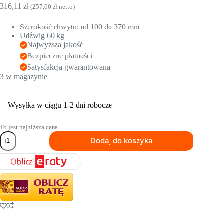
316,11
zł
(
257,00
zł
netto)
Szerokość chwytu: od 100 do 370 mm
Udźwig 60 kg
Najwyższa jakość
Bezpieczne płatności
Satysfakcja gwarantowana
3 w magazynie
Wysyłka w ciągu 1-2 dni robocze
To jest najniższa cena
ilość
Dodaj do koszyka
Ręczny
chwytak
Probst
PPH
10/37
do
płyt