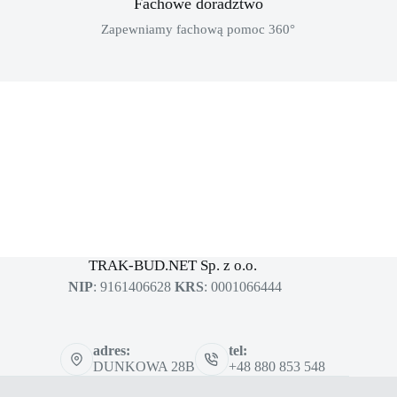
Fachowe doradztwo
Zapewniamy fachową pomoc 360°
MASZYNY BUDOWLANE
sklep dla profesjonalistów
TRAK-BUD.NET Sp. z o.o.
NIP
: 9161406628
KRS
: 0001066444
adres:
tel:
DUNKOWA 28B
+48 880 853 548