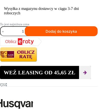
Wysyłka z magazynu dostawcy w ciągu 3-7 dni
roboczych
To jest najniższa cena
ilość
Dodaj do koszyka
Tarcza
szlifierska
HUSQVARNA
ELITE-
GRIND™
PREMIUM
+
M
WEŹ LEASING OD
45,65
ZŁ