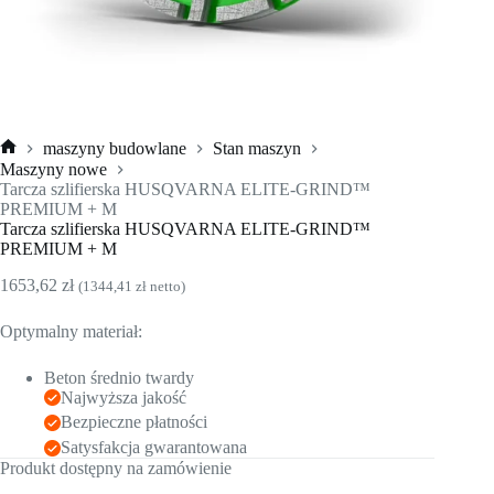
maszyny budowlane
Stan maszyn
Strona
Maszyny nowe
główna
Tarcza szlifierska HUSQVARNA ELITE-GRIND™
PREMIUM + M
Tarcza szlifierska HUSQVARNA ELITE-GRIND™
PREMIUM + M
1653,62
zł
(
1344,41
zł
netto)
Optymalny materiał:
Beton średnio twardy
Najwyższa jakość
Bezpieczne płatności
Satysfakcja gwarantowana
Produkt dostępny na zamówienie