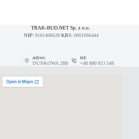
MASZYNY BUDOWLANE
sklep dla profesjonalistów
TRAK-BUD.NET Sp. z o.o.
NIP
: 9161406628
KRS
: 0001066444
adres:
tel:
DUNKOWA 28B
+48 880 853 548