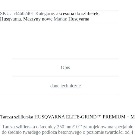
SKU:
534602401
Kategorie:
akcesoria do szlifierek
,
Husqvarna
,
Maszyny nowe
Marka:
Husqvarna
Opis
dane techniczne
Tarcza szlifierska
HUSQVARNA ELITE-GRIND™ PREMIUM + M
Tarcza szlifierska o średnicy 250 mm/10″’ zaprojektowana specjalnie
do średnio twardego podłoża betonowego o poziomie twardości od 4