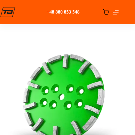
Przejdź
do
+48 880 853 548
treści
Koszyk