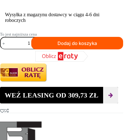
Wysyłka z magazynu dostawcy w ciągu 4-6 dni
roboczych
To jest najniższa cena
ilość
Dodaj do koszyka
Zacieraczka
krawędziowa
do
betonu
Beton
Trowel
BT120H
120cm
Honda
GX270
WEŹ LEASING OD
309,73
ZŁ