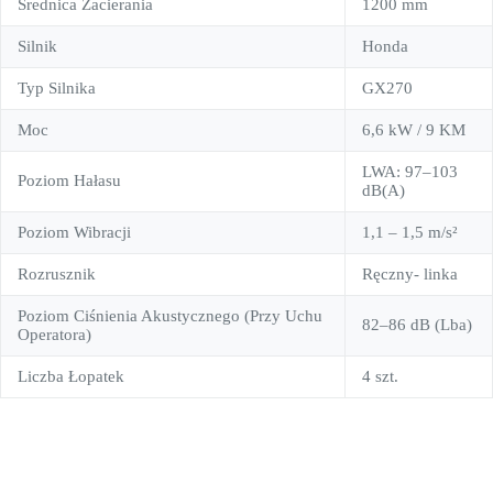
Średnica Zacierania
1200 mm
Silnik
Honda
Typ Silnika
GX270
Moc
6,6 kW / 9 KM
LWA: 97–103
Poziom Hałasu
dB(A)
Poziom Wibracji
1,1 – 1,5 m/s²
Rozrusznik
Ręczny- linka
Poziom Ciśnienia Akustycznego (Przy Uchu
82–86 dB (Lba)
Operatora)
Liczba Łopatek
4 szt.