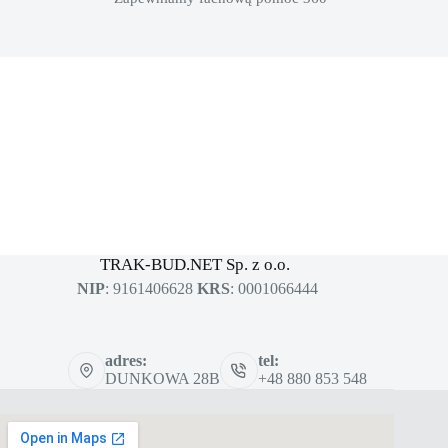
MASZYNY BUDOWLANE
sklep dla profesjonalistów
TRAK-BUD.NET Sp. z o.o.
NIP
: 9161406628
KRS
: 0001066444
adres:
tel:
DUNKOWA 28B
+48 880 853 548