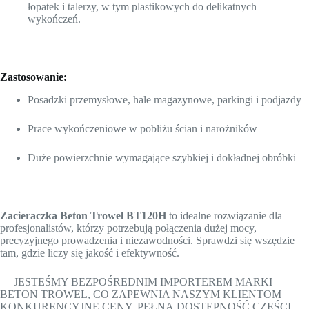
łopatek i talerzy, w tym plastikowych do delikatnych
wykończeń.
Zastosowanie:
Posadzki przemysłowe, hale magazynowe, parkingi i podjazdy
Prace wykończeniowe w pobliżu ścian i narożników
Duże powierzchnie wymagające szybkiej i dokładnej obróbki
Zacieraczka Beton Trowel BT120H
to idealne rozwiązanie dla
profesjonalistów, którzy potrzebują połączenia dużej mocy,
precyzyjnego prowadzenia i niezawodności. Sprawdzi się wszędzie
tam, gdzie liczy się jakość i efektywność.
— JESTEŚMY BEZPOŚREDNIM IMPORTEREM MARKI
BETON TROWEL, CO ZAPEWNIA NASZYM KLIENTOM
KONKURENCYJNE CENY, PEŁNĄ DOSTĘPNOŚĆ CZĘŚCI