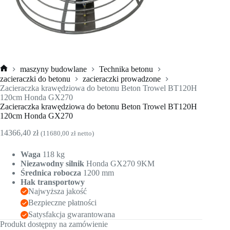
maszyny budowlane
Technika betonu
Strona
zacieraczki do betonu
zacieraczki prowadzone
główna
Zacieraczka krawędziowa do betonu Beton Trowel BT120H
120cm Honda GX270
Zacieraczka krawędziowa do betonu Beton Trowel BT120H
120cm Honda GX270
14366,40
zł
(
11680,00
zł
netto)
Waga
118 kg
Niezawodny silnik
Honda GX270 9KM
Średnica robocza
1200 mm
Hak transportowy
Najwyższa jakość
Bezpieczne płatności
Satysfakcja gwarantowana
Produkt dostępny na zamówienie