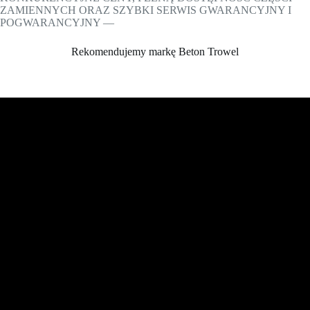
ZAMIENNYCH ORAZ SZYBKI SERWIS GWARANCYJNY I
POGWARANCYJNY —
Rekomendujemy markę Beton Trowel