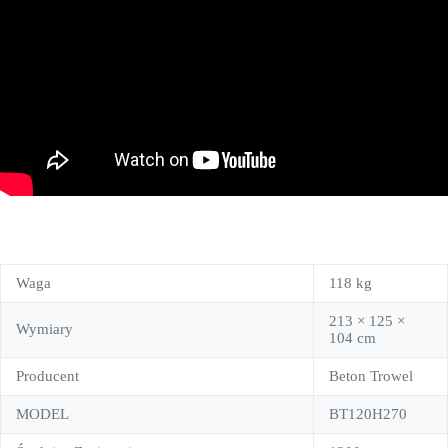
Waga
118 kg
213 × 125 ×
Wymiary
104 cm
Producent
Beton Trowel
MODEL
BT120H270