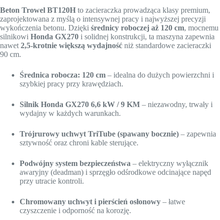
Beton Trowel BT120H
to zacieraczka prowadząca klasy premium,
zaprojektowana z myślą o intensywnej pracy i najwyższej precyzji
wykończenia betonu. Dzięki
średnicy roboczej aż 120 cm
, mocnemu
silnikowi
Honda GX270
i solidnej konstrukcji, ta maszyna zapewnia
nawet
2,5-krotnie większą wydajność
niż standardowe zacieraczki
90 cm.
Średnica robocza: 120 cm
– idealna do dużych powierzchni i
szybkiej pracy przy krawędziach.
Silnik Honda GX270
6,6 kW / 9 KM
– niezawodny, trwały i
wydajny w każdych warunkach.
Trójrurowy uchwyt TriTube (spawany bocznie)
– zapewnia
sztywność oraz chroni kable sterujące.
Podwójny system bezpieczeństwa
– elektryczny wyłącznik
awaryjny (deadman) i sprzęgło odśrodkowe odcinające napęd
przy utracie kontroli.
Chromowany uchwyt i pierścień osłonowy
– łatwe
czyszczenie i odporność na korozję.