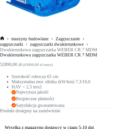
maszyny budowlane
Zagęszczanie
Strona
zagęszczarki
zagęszczarki dwukierunkowe
główna
Dwukierunkowa zagęszczarka WEBER CR 7 MDM
Dwukierunkowa zagęszczarka WEBER CR 7 MDM
52890,00
zł
(
43000,00
zł
netto)
Szerokość robocza 65 cm
Maksymalna moc silnika (kW/km) 7,3/10,0
HAV < 2,5 m/s2
Najwyższa jakość
Bezpieczne płatności
Satysfakcja gwarantowana
Produkt dostępny na zamówienie
Wysyłka z magazynu dostawcy w ciągu 5-10 dni