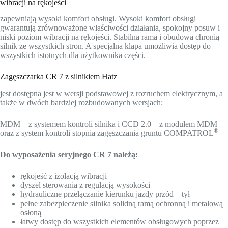
wibracji na rękojeści
zapewniają wysoki komfort obsługi. Wysoki komfort obsługi
gwarantują zrównoważone właściwości działania, spokojny posuw i
niski poziom wibracji na rękojeści. Stabilna rama i obudowa chronią
silnik ze wszystkich stron. A specjalna klapa umożliwia dostęp do
wszystkich istotnych dla użytkownika części.
Zagęszczarka CR 7 z silnikiem Hatz
jest dostępna jest w wersji podstawowej z rozruchem elektrycznym, a
także w dwóch bardziej rozbudowanych wersjach:
MDM – z systemem kontroli silnika i CCD 2.0 – z modułem MDM
®
oraz z system kontroli stopnia zagęszczania gruntu COMPATROL
Do wyposażenia seryjnego CR 7 należą:
rękojeść z izolacją wibracji
dyszel sterowania z regulacją wysokości
hydrauliczne przełączanie kierunku jazdy przód – tył
pełne zabezpieczenie silnika solidną ramą ochronną i metalową
osłoną
łatwy dostęp do wszystkich elementów obsługowych poprzez