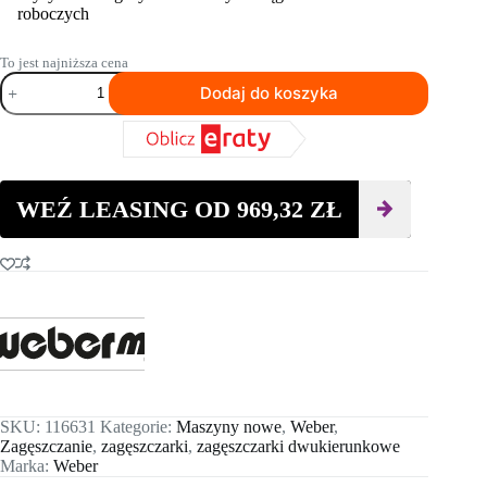
roboczych
To jest najniższa cena
ilość
Dodaj do koszyka
Dwukierunkowa
zagęszczarka
WEBER
CR
7
MDM
WEŹ LEASING OD
969,32
ZŁ
SKU:
116631
Kategorie:
Maszyny nowe
,
Weber
,
Zagęszczanie
,
zagęszczarki
,
zagęszczarki dwukierunkowe
Marka:
Weber