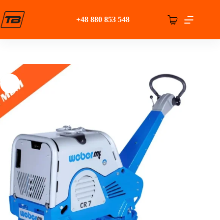
Przejdź
do
+48 880 853 548
treści
Koszyk