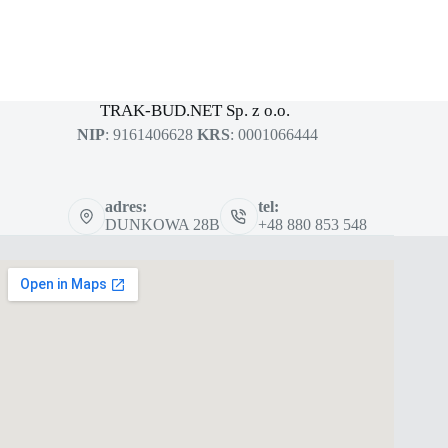
MASZYNY BUDOWLANE
sklep dla profesjonalistów
TRAK-BUD.NET Sp. z o.o.
NIP
: 9161406628
KRS
: 0001066444
adres:
tel:
DUNKOWA 28B
+48 880 853 548