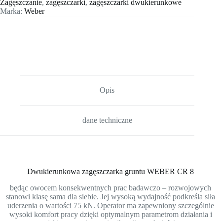
Zagęszczanie
,
zagęszczarki
,
zagęszczarki dwukierunkowe
Marka:
Weber
Opis
dane techniczne
Dwukierunkowa zagęszczarka gruntu WEBER CR 8
będąc owocem konsekwentnych prac badawczo – rozwojowych
stanowi klasę sama dla siebie. Jej wysoką wydajność podkreśla siła
uderzenia o wartości 75 kN. Operator ma zapewniony szczególnie
wysoki komfort pracy dzięki optymalnym parametrom działania i