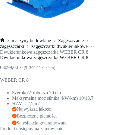
maszyny budowlane
Zagęszczanie
Strona
zagęszczarki
zagęszczarki dwukierunkowe
główna
Dwukierunkowa zagęszczarka WEBER CR 8
Dwukierunkowa zagęszczarka WEBER CR 8
63099,00
zł
(
51300,00
zł
netto)
WEBER CR 8
Szerokość robocza 70 cm
Maksymalna moc silnika (kW/km) 10/13,7
HAV < 2,5 m/s2
Najwyższa jakość
Bezpieczne płatności
Satysfakcja gwarantowana
Produkt dostępny na zamówienie