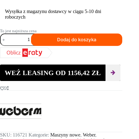
Wysyłka z magazynu dostawcy w ciągu 5-10 dni
roboczych
To jest najniższa cena
ilość
Dodaj do koszyka
Dwukierunkowa
zagęszczarka
WEBER
CR
8
WEŹ LEASING OD
1156,42
ZŁ
SKU:
116721
Kategorie:
Maszyny nowe
,
Weber
,