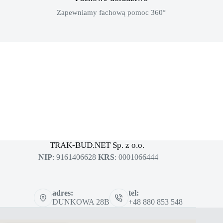
Zapewniamy fachową pomoc 360°
MASZYNY BUDOWLANE
sklep dla profesjonalistów
TRAK-BUD.NET Sp. z o.o.
NIP
: 9161406628
KRS
: 0001066444
adres:
tel:
DUNKOWA 28B
+48 880 853 548