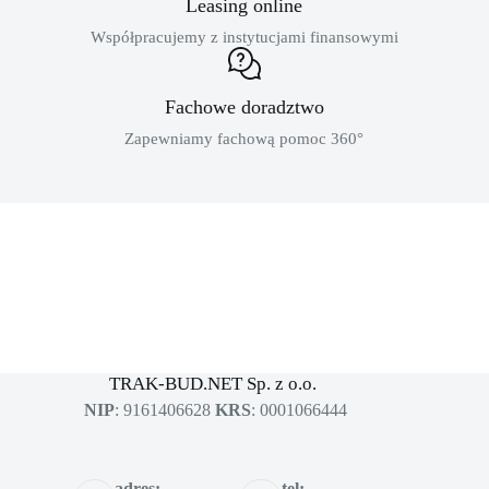
Leasing online
Współpracujemy z instytucjami finansowymi
Fachowe doradztwo
Zapewniamy fachową pomoc 360°
MASZYNY BUDOWLANE
sklep dla profesjonalistów
TRAK-BUD.NET Sp. z o.o.
NIP
: 9161406628
KRS
: 0001066444
adres:
tel: