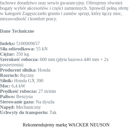
fachowe doradztwo oraz serwis gwarancyjny. Oferujemy również
bogaty wybór akcesoriów i części zamiennych. Sprawdź pełną ofertę
w kategorii Zagęszczarki gruntu i zamów sprzęt, który łączy moc,
niezawodność i komfort pracy.
Dane Techniczne
Indeks:
5100009657
Siła odśrodkowa:
55 kN
Ciężar:
350 kg
Szerokość robocza:
600 mm (płyta bazowa 440 mm + 2x
poszerzenia)
Producent silnika:
Honda
Rozruch:
Ręczny
Silnik:
Honda GX 390
Moc:
6,4 kW
Prędkość robocza:
27 m/min
Paliwo:
Benzyna
Sterowanie gazu:
Na dyszlu
Napęd:
Mechaniczny
Uchwyty do transportu:
Tak
Rekomendujemy markę WACKER NEUSON