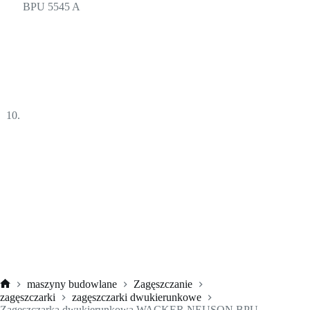
maszyny budowlane
Zagęszczanie
Strona
zagęszczarki
zagęszczarki dwukierunkowe
główna
Zagęszczarka dwukierunkowa WACKER NEUSON BPU