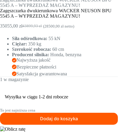
5545 A – WYPRZEDAŻ MAGAZYNU!
Zagęszczarka dwukierunkowa WACKER NEUSON BPU
5545 A – WYPRZEDAŻ MAGAZYNU!
35055,00
zł
43899,93
zł
(
28500,00
zł
netto)
Pierwotna
Aktualna
cena
cena
Siła odśrodkowa:
55 kN
wynosiła:
wynosi:
Ciężar:
350 kg
43899,93 zł.
35055,00 zł.
Szerokość robocza:
60 cm
Producent silnika:
Honda, benzyna
Najwyższa jakość
Bezpieczne płatności
Satysfakcja gwarantowana
1 w magazynie
Wysyłka w ciągu 1-2 dni robocze
To jest najniższa cena
Dodaj do koszyka