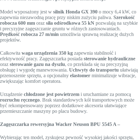
Model wyposażony jest w
silnik Honda GX 390
o mocy 6,4 kW, co
zapewnia niezawodną pracę przy niskim zużyciu paliwa.
Szerokość
robocza 600 mm
oraz
siła odśrodkowa 55 kN
pozwalają na szybkie
i precyzyjne zagęszczanie gruntu w różnych zastosowaniach.
Prędkość robocza 27 m/min
umożliwia sprawną realizację dużych
projektów.
Całkowita
waga urządzenia 350 kg
zapewnia stabilność i
efektywność pracy. Zagęszczarka posiada
sterowanie hydrauliczne
oraz
sterowanie gazu na dyszlu
, co przekłada się na precyzyjną
obsługę i wygodę manewrowania.
Uchwyty do transportu
ułatwiają
przenoszenie sprzętu, a opcjonalny
elastomer
minimalizuje wibracje,
zwiększając komfort operatora.
Urządzenie
chłodzone jest powietrzem
i uruchamiane za pomocą
rozruchu ręcznego
. Brak standardowych kół transportowych może
być rekompensowany poprzez dodatkowe akcesoria ułatwiające
przemieszczanie maszyny po placu budowy.
Zagęszczarka rewersyjna Wacker Neuson BPU 5545 A –
Wybierając ten model, zyskujesz pewność wysokiej jakości sprzętu,