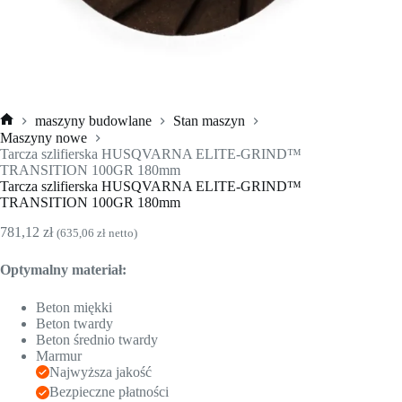
maszyny budowlane
Stan maszyn
Strona
Maszyny nowe
główna
Tarcza szlifierska HUSQVARNA ELITE-GRIND™
TRANSITION 100GR 180mm
Tarcza szlifierska HUSQVARNA ELITE-GRIND™
TRANSITION 100GR 180mm
781,12
zł
(
635,06
zł
netto)
Optymalny materiał:
Beton miękki
Beton twardy
Beton średnio twardy
Marmur
Najwyższa jakość
Bezpieczne płatności