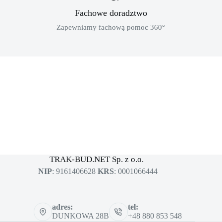
Fachowe doradztwo
Zapewniamy fachową pomoc 360°
MASZYNY BUDOWLANE
sklep dla profesjonalistów
TRAK-BUD.NET Sp. z o.o.
NIP
: 9161406628
KRS
: 0001066444
adres:
tel:
DUNKOWA 28B
+48 880 853 548