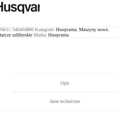
SKU:
546404880
Kategorie:
Husqvarna
,
Maszyny nowe
,
tarcze szlifierskie
Marka:
Husqvarna
Opis
dane techniczne