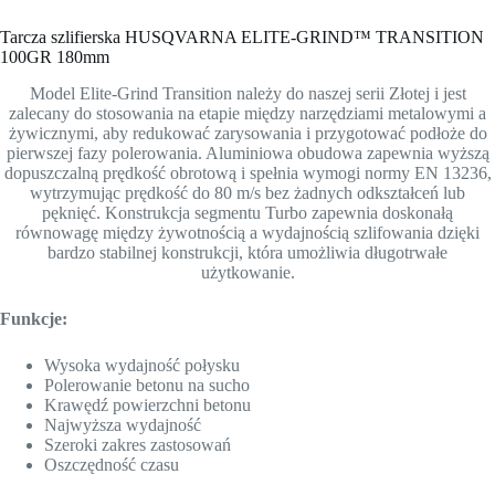
Tarcza szlifierska HUSQVARNA ELITE-GRIND™ TRANSITION
100GR 180mm
Model Elite-Grind Transition należy do naszej serii Złotej i jest
zalecany do stosowania na etapie między narzędziami metalowymi a
żywicznymi, aby redukować zarysowania i przygotować podłoże do
pierwszej fazy polerowania. Aluminiowa obudowa zapewnia wyższą
dopuszczalną prędkość obrotową i spełnia wymogi normy EN 13236,
wytrzymując prędkość do 80 m/s bez żadnych odkształceń lub
pęknięć. Konstrukcja segmentu Turbo zapewnia doskonałą
równowagę między żywotnością a wydajnością szlifowania dzięki
bardzo stabilnej konstrukcji, która umożliwia długotrwałe
użytkowanie.
Funkcje:
Wysoka wydajność połysku
Polerowanie betonu na sucho
Krawędź powierzchni betonu
Najwyższa wydajność
Szeroki zakres zastosowań
Oszczędność czasu