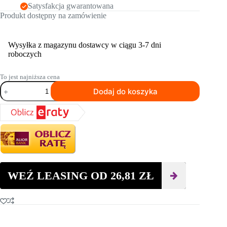
Satysfakcja gwarantowana
Produkt dostępny na zamówienie
Wysyłka z magazynu dostawcy w ciągu 3-7 dni
roboczych
To jest najniższa cena
ilość
Dodaj do koszyka
Tarcza
szlifierska
HUSQVARNA
ELITE-
GRIND™
TRANSITION
100GR
180mm
WEŹ LEASING OD
26,81
ZŁ