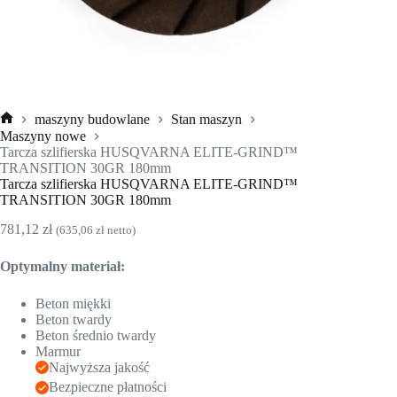
maszyny budowlane
Stan maszyn
Strona
Maszyny nowe
główna
Tarcza szlifierska HUSQVARNA ELITE-GRIND™
TRANSITION 30GR 180mm
Tarcza szlifierska HUSQVARNA ELITE-GRIND™
TRANSITION 30GR 180mm
781,12
zł
(
635,06
zł
netto)
Optymalny materiał:
Beton miękki
Beton twardy
Beton średnio twardy
Marmur
Najwyższa jakość
Bezpieczne płatności