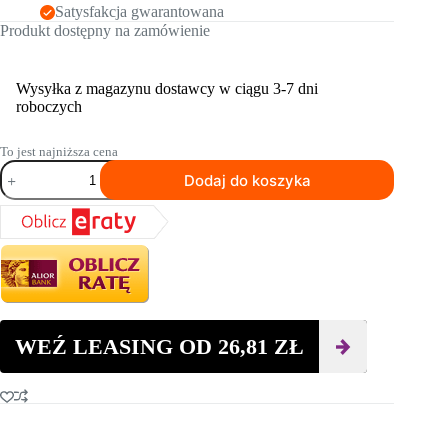
Satysfakcja gwarantowana
Produkt dostępny na zamówienie
Wysyłka z magazynu dostawcy w ciągu 3-7 dni
roboczych
To jest najniższa cena
ilość
Dodaj do koszyka
Tarcza
szlifierska
HUSQVARNA
ELITE-
GRIND™
TRANSITION
30GR
180mm
WEŹ LEASING OD
26,81
ZŁ