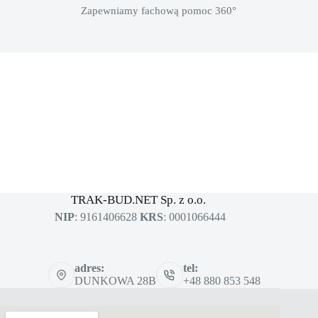
Zapewniamy fachową pomoc 360°
MASZYNY BUDOWLANE
sklep dla profesjonalistów
TRAK-BUD.NET Sp. z o.o.
NIP
: 9161406628
KRS
: 0001066444
adres:
tel:
DUNKOWA 28B
+48 880 853 548